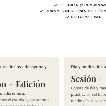
ERES EXPERT@ EN RECIÉN NA
TIENES MUCHAS SESIONES DE RECIÉN N
DAS FORMACIONES
eto - Incluye desayuno y
Día y medio - Inc
Sesión +
ón + Edición
Consta de
día y me
e
un día entero
,
práctica
con el bebé
mos el estudio y pasaremos
medio día, resolve