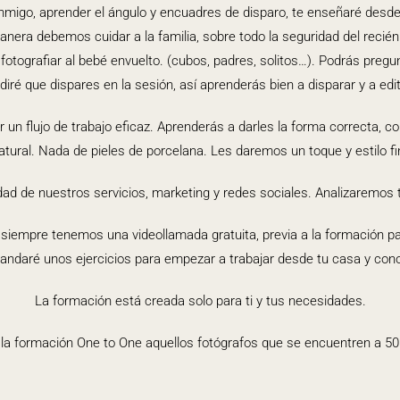
migo, aprender el ángulo y encuadres de disparo, te enseñaré desde
nera debemos cuidar a la familia, sobre todo la seguridad del recién 
otografiar al bebé envuelto.
(
cubos, padres, solitos
…
). Podrás pregu
diré que dispares en la sesión, así aprenderás bien a disparar y a edit
n flujo de trabajo eficaz. Aprenderás a darles la forma correcta, correg
atural. Nada de pieles de porcelana. Les daremos un toque y estilo fi
dad de nuestros servicios, marketing y redes sociales. Analizaremos
, siempre tenemos una
videollamada
gratuita, previa a la formación p
andaré unos ejercicios para empezar a trabajar desde tu casa y con
La formación
está
creada solo para ti y tus necesidades.
 la formación
One
to
One
aquellos fotógrafos que se encuentren a
50