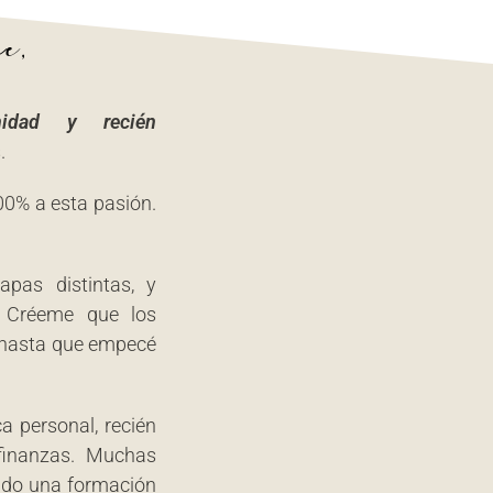
e,
nidad y recién
.
0% a esta pasión.
pas distintas, y
. Créeme que los
, hasta que empecé
 personal, recién
 finanzas. Muchas
ado una formación