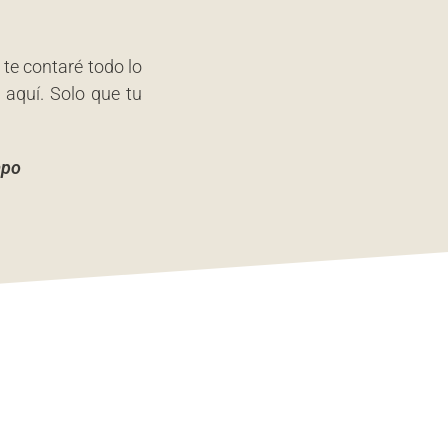
te contaré todo lo
 aquí. Solo que tu
mpo