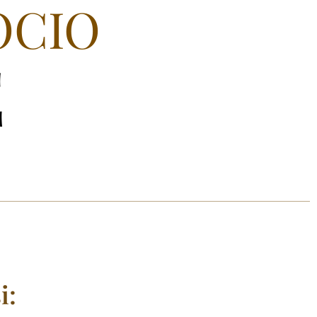
OCIO
E
i: